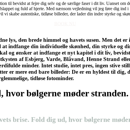
 til bevidst at fejre dig selv og de særlige faser i dit liv. Uanset om d
 afslappet og fuld af hjerte. Med nænsom vejledning vil jeg føre dig ind i 
il vi skabe autentiske, tidløse billeder, der lader din indre styrke og s
BOOK NU
ldne lys, den brede himmel og havets susen. Men det er 
at indfange din individuelle skønhed, din styrke og din e
l og ønsker at indfange et nyt kapitel i dit liv, bevids
stkysten af Esbjerg, Varde, Blåvand, Henne Strand eller
ifulde minder. Intet studie, intet pres, ingen stive stil
r er mere end bare billeder: De er en hyldest til dig, 
rglemmelige, tidløse fotominder.
d, hvor bølgerne møder stranden.
ets brise. Fold dig ud, hvor bølgerne møde