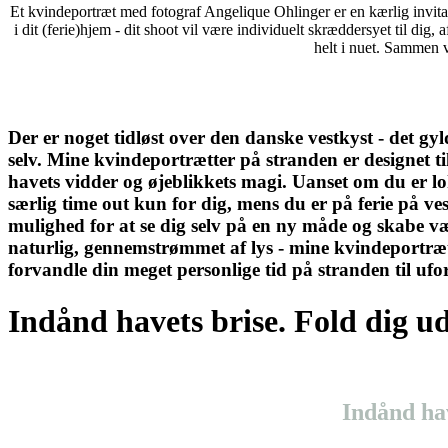
Et kvindeportræt med fotograf Angelique Ohlinger er en kærlig invitation
i dit (ferie)hjem - dit shoot vil være individuelt skræddersyet til dig,
helt i nuet. Sammen v
Der er noget tidløst over den danske vestkyst - det gy
selv. Mine kvindeportrætter på stranden er designet til 
havets vidder og øjeblikkets magi. Uanset om du er loka
særlig time out kun for dig, mens du er på ferie på ve
mulighed for at se dig selv på en ny måde og skabe værd
naturlig, gennemstrømmet af lys - mine kvindeportrætte
forvandle din meget personlige tid på stranden til ufo
Indånd havets brise. Fold dig u
Indånd hav