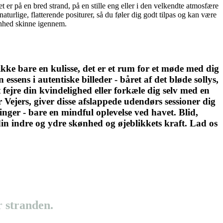
et er på en bred strand, på en stille eng eller i den velkendte atmosfære
naturlige, flatterende positurer, så du føler dig godt tilpas og kan være
kønhed skinne igennem.
ikke bare en kulisse, det er et rum for et møde med dig
ssens i autentiske billeder - båret af det bløde sollys,
t fejre din kvindelighed eller forkæle dig selv med en
 Vejers, giver disse afslappede udendørs sessioner dig
linger - bare en mindful oplevelse ved havet. Blid,
din indre og ydre skønhed og øjeblikkets kraft. Lad os
r stranden.