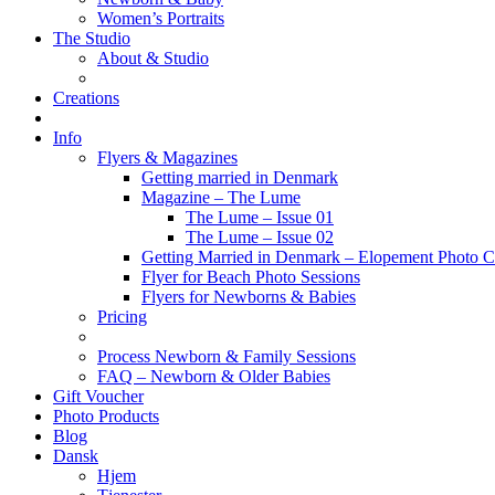
Women’s Portraits
The Studio
About & Studio
Creations
Info
Flyers & Magazines
Getting married in Denmark
Magazine – The Lume
The Lume – Issue 01
The Lume – Issue 02
Getting Married in Denmark – Elopement Photo Co
Flyer for Beach Photo Sessions
Flyers for Newborns & Babies
Pricing
Process Newborn & Family Sessions
FAQ – Newborn & Older Babies
Gift Voucher
Photo Products
Blog
Dansk
Hjem