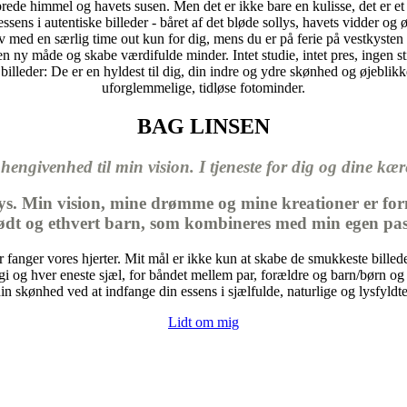
 brede himmel og havets susen. Men det er ikke bare en kulisse, det er e
essens i autentiske billeder - båret af det bløde sollys, havets vidder o
 selv med en særlig time out kun for dig, mens du er på ferie på vestkyste
n ny måde og skabe værdifulde minder. Intet studie, intet pres, ingen stiv
lleder: De er en hyldest til dig, din indre og ydre skønhed og øjeblikket
uforglemmelige, tidløse fotominder.
BAG LINSEN
 hengivenhed til min vision. I tjeneste for dig og dine kær
lys. Min vision, mine drømme og mine kreationer er for
født og ethvert barn, som kombineres med min egen pas
fanger vores hjerter. Mit mål er ikke kun at skabe de smukkeste billeder
g hver eneste sjæl, for båndet mellem par, forældre og barn/børn og for
din skønhed ved at indfange din essens i sjælfulde, naturlige og lysfyldte
Lidt om mig