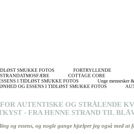
TIDLØST SMUKKE FOTOS
Book nu
FORTRYLLENDE
R STRANDATMOSFÆRE
Book nu
COTTAGE CORE
SSENS I TIDLØST SMUKKE FOTOS
Book nu
Unge mennesker 
ØNHED OG ESSENS I TIDLØST SMUKKE FOTOS
Book nu
AU
D FOR AUTENTISKE OG STRÅLENDE 
TKYST - FRA HENNE STRAND TIL BLÅ
ling og essens, og nogle gange hjælper jeg også med at f