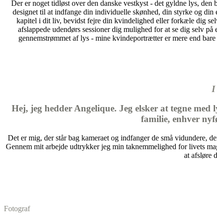
Der er noget tidløst over den danske vestkyst - det gyldne lys, den
designet til at indfange din individuelle skønhed, din styrke og din 
kapitel i dit liv, bevidst fejre din kvindelighed eller forkæle dig
afslappede udendørs sessioner dig mulighed for at se dig selv på e
gennemstrømmet af lys - mine kvindeportrætter er mere end bare bi
I
Hej, jeg hedder Angelique. Jeg elsker at tegne med 
familie, enhver ny
Det er mig, der står bag kameraet og indfanger de små vidundere, der 
Gennem mit arbejde udtrykker jeg min taknemmelighed for livets magi o
at afsløre 
Fotograf