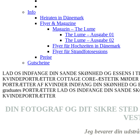
Info
Heiraten in Dänemark
Flyer & Magazine
Magazin – The Lume
The Lume – Ausgabe 01
The Lume – Ausgabe 02
Flyer für Hochzeiten in Dänemark
Flyer für Strandfotosessions
Preise
Gutscheine
LAD OS INDFANGE DIN SANDE SKØNHED OG ESSENS I 
KVINDEPORTRÆTTER
COTTAGE CORE-ÆSTETIK MØDE
PORTRÆTTER AF KVINDER
INDFANG DIN SKØNHED OG E
graduates PORTRÆTTER
LAD OS INDFANGE DIN SANDE SK
KVINDEPORTRÆTTER
FB
IN
DIN FOTOGRAF OG DIT SIKRE STE
VES
Jeg bevarer din udstrå