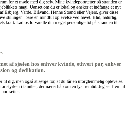
t rum for et møde med dig selv. Mine kvindeportrætter på stranden er
g øjeblikkets magi. Uanset om du er lokal og ønsker at indfange et nyt
n af Esbjerg, Varde, Blåvand, Henne Strand eller Vejers, giver disse
e stillinger - bare en mindful oplevelse ved havet. Blid, naturlig,
s kraft. Lad os forvandle din meget personlige tid på stranden til
e.
met af sjælen hos enhver kvinde, ethvert par, enhver
sion og dedikation.
 til dig, men også at sørge for, at du får en uforglemmelig oplevelse.
 styrken i familier, der nærer håb om en lys fremtid. Jeg ser frem til
 portrætter.