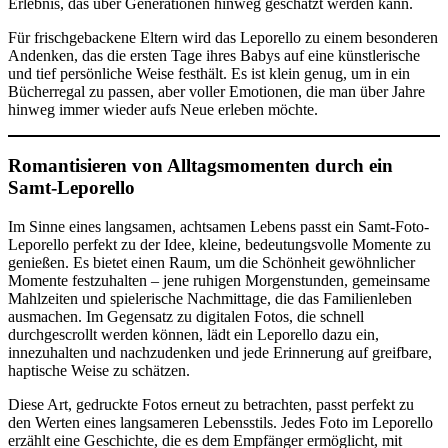
Erlebnis, das über Generationen hinweg geschätzt werden kann.
Für frischgebackene Eltern wird das Leporello zu einem besonderen
Andenken, das die ersten Tage ihres Babys auf eine künstlerische
und tief persönliche Weise festhält. Es ist klein genug, um in ein
Bücherregal zu passen, aber voller Emotionen, die man über Jahre
hinweg immer wieder aufs Neue erleben möchte.
Romantisieren von Alltagsmomenten durch ein
Samt-Leporello
Im Sinne eines langsamen, achtsamen Lebens passt ein Samt-Foto-
Leporello perfekt zu der Idee, kleine, bedeutungsvolle Momente zu
genießen. Es bietet einen Raum, um die Schönheit gewöhnlicher
Momente festzuhalten – jene ruhigen Morgenstunden, gemeinsame
Mahlzeiten und spielerische Nachmittage, die das Familienleben
ausmachen. Im Gegensatz zu digitalen Fotos, die schnell
durchgescrollt werden können, lädt ein Leporello dazu ein,
innezuhalten und nachzudenken und jede Erinnerung auf greifbare,
haptische Weise zu schätzen.
Diese Art, gedruckte Fotos erneut zu betrachten, passt perfekt zu
den Werten eines langsameren Lebensstils. Jedes Foto im Leporello
erzählt eine Geschichte, die es dem Empfänger ermöglicht, mit