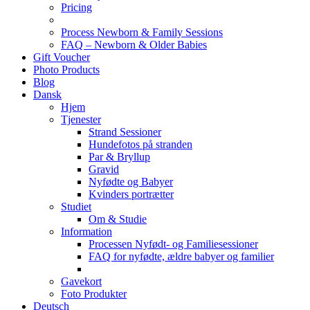
Pricing
Process Newborn & Family Sessions
FAQ – Newborn & Older Babies
Gift Voucher
Photo Products
Blog
Dansk
Hjem
Tjenester
Strand Sessioner
Hundefotos på stranden
Par & Bryllup
Gravid
Nyfødte og Babyer
Kvinders portrætter
Studiet
Om & Studie
Information
Processen Nyfødt- og Familiesessioner
FAQ for nyfødte, ældre babyer og familier
Gavekort
Foto Produkter
Deutsch