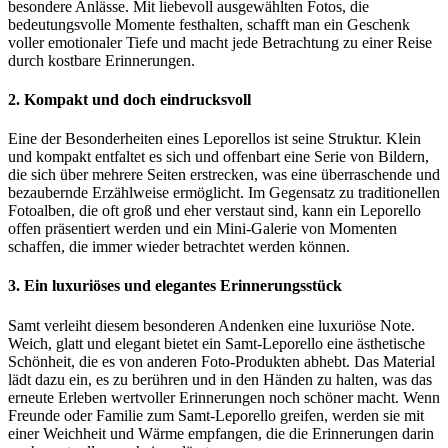
besondere Anlässe. Mit liebevoll ausgewählten Fotos, die
bedeutungsvolle Momente festhalten, schafft man ein Geschenk
voller emotionaler Tiefe und macht jede Betrachtung zu einer Reise
durch kostbare Erinnerungen.
2.
Kompakt und doch eindrucksvoll
Eine der Besonderheiten eines Leporellos ist seine Struktur. Klein
und kompakt entfaltet es sich und offenbart eine Serie von Bildern,
die sich über mehrere Seiten erstrecken, was eine überraschende und
bezaubernde Erzählweise ermöglicht. Im Gegensatz zu traditionellen
Fotoalben, die oft groß und eher verstaut sind, kann ein Leporello
offen präsentiert werden und ein Mini-Galerie von Momenten
schaffen, die immer wieder betrachtet werden können.
3.
Ein luxuriöses und elegantes Erinnerungsstück
Samt verleiht diesem besonderen Andenken eine luxuriöse Note.
Weich, glatt und elegant bietet ein Samt-Leporello eine ästhetische
Schönheit, die es von anderen Foto-Produkten abhebt. Das Material
lädt dazu ein, es zu berühren und in den Händen zu halten, was das
erneute Erleben wertvoller Erinnerungen noch schöner macht. Wenn
Freunde oder Familie zum Samt-Leporello greifen, werden sie mit
einer Weichheit und Wärme empfangen, die die Erinnerungen darin