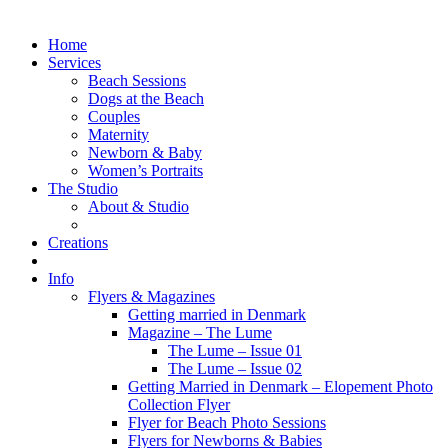
Home
Services
Beach Sessions
Dogs at the Beach
Couples
Maternity
Newborn & Baby
Women’s Portraits
The Studio
About & Studio
Creations
Info
Flyers & Magazines
Getting married in Denmark
Magazine – The Lume
The Lume – Issue 01
The Lume – Issue 02
Getting Married in Denmark – Elopement Photo
Collection Flyer
Flyer for Beach Photo Sessions
Flyers for Newborns & Babies