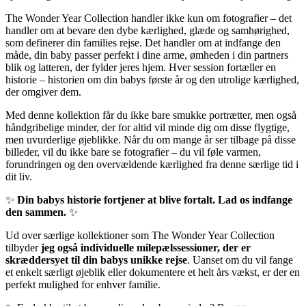
The Wonder Year Collection handler ikke kun om fotografier – det
handler om at bevare den dybe kærlighed, glæde og samhørighed,
som definerer din families rejse. Det handler om at indfange den
måde, din baby passer perfekt i dine arme, ømheden i din partners
blik og latteren, der fylder jeres hjem. Hver session fortæller en
historie – historien om din babys første år og den utrolige kærlighed,
der omgiver dem.
Med denne kollektion får du ikke bare smukke portrætter, men også
håndgribelige minder, der for altid vil minde dig om disse flygtige,
men uvurderlige øjeblikke. Når du om mange år ser tilbage på disse
billeder, vil du ikke bare se fotografier – du vil føle varmen,
forundringen og den overvældende kærlighed fra denne særlige tid i
dit liv.
✨
Din babys historie fortjener at blive fortalt. Lad os indfange
den sammen.
✨
Ud over særlige kollektioner som The Wonder Year Collection
tilbyder
jeg også individuelle milepælssessioner, der er
skræddersyet til din babys unikke rejse
. Uanset om du vil fange
et enkelt særligt øjeblik eller dokumentere et helt års vækst, er der en
perfekt mulighed for enhver familie.