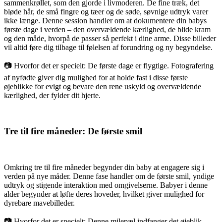
sammenkrøllet, som den gjorde i livmoderen. De fine træk, det
bløde hår, de små fingre og tæer og de søde, søvnige udtryk varer
ikke længe. Denne session handler om at dokumentere din babys
første dage i verden – den overvældende kærlighed, de blide kram
og den måde, hvorpå de passer så perfekt i dine arme. Disse billeder
vil altid føre dig tilbage til følelsen af forundring og ny begyndelse.
📷 Hvorfor det er specielt: De første dage er flygtige. Fotografering
af nyfødte giver dig mulighed for at holde fast i disse første
øjeblikke for evigt og bevare den rene uskyld og overvældende
kærlighed, der fylder dit hjerte.
Tre til fire måneder: De første smil
Omkring tre til fire måneder begynder din baby at engagere sig i
verden på nye måder. Denne fase handler om de første smil, yndige
udtryk og stigende interaktion med omgivelserne. Babyer i denne
alder begynder at løfte deres hoveder, hvilket giver mulighed for
dyrebare mavebilleder.
📷 Hvorfor det er specielt: Denne milepæl indfanger det øjeblik,