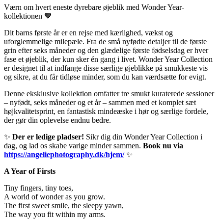
Værn om hvert eneste dyrebare øjeblik med Wonder Year-
kollektionen 🤎
Dit barns første år er en rejse med kærlighed, vækst og
uforglemmelige milepæle. Fra de små nyfødte detaljer til de første
grin efter seks måneder og den glædelige første fødselsdag er hver
fase et øjeblik, der kun sker én gang i livet. Wonder Year Collection
er designet til at indfange disse særlige øjeblikke på smukkeste vis
og sikre, at du får tidløse minder, som du kan værdsætte for evigt.
Denne eksklusive kollektion omfatter tre smukt kuraterede sessioner
– nyfødt, seks måneder og et år – sammen med et komplet sæt
højkvalitetsprint, en fantastisk mindeæske i hør og særlige fordele,
der gør din oplevelse endnu bedre.
✨
Der er ledige pladser!
Sikr dig din Wonder Year Collection i
dag, og lad os skabe varige minder sammen.
Book nu via
https://angeliephotography.dk/hjem/
✨
A Year of Firsts
Tiny fingers, tiny toes,
A world of wonder as you grow.
The first sweet smile, the sleepy yawn,
The way you fit within my arms.