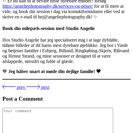
✨ Er du klar til at bevare disse dyrebare minder? Besøg
https://angeliephotography.dk/services-og-priser/
for at få mere at
vide, og book din session i dag via kontaktformularen eller ved at
skrive en e-mail til hej@angeliephotography.dk! ✨
Book din milepæls-session med Studio Angelie
Hos Studio Angelie har jeg specialiseret mig i at tage dybfølte,
tidløse billeder af dit barns mest dyrebare øjeblikke. Jeg bor i Varde
og betjener familier i Esbjerg, Billund, Ringkøbing-Skjern, Blåvand
og Henne Strand, og mine sessioner er designet til at være
afslappede, stressfri og fulde af glæde.
🤎
Jeg håber snart at møde din dejlige familie!
🤎
prev
next
Post a Comment