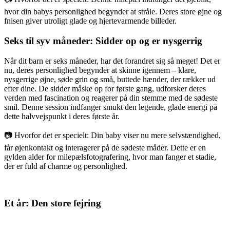
hvor din babys personlighed begynder at stråle. Deres store øjne og
fnisen giver utroligt glade og hjertevarmende billeder.
Seks til syv måneder: Sidder op og er nysgerrig
Når dit barn er seks måneder, har det forandret sig så meget! Det er
nu, deres personlighed begynder at skinne igennem – klare,
nysgerrige øjne, søde grin og små, buttede hænder, der rækker ud
efter dine. De sidder måske op for første gang, udforsker deres
verden med fascination og reagerer på din stemme med de sødeste
smil. Denne session indfanger smukt den legende, glade energi på
dette halvvejspunkt i deres første år.
📷 Hvorfor det er specielt: Din baby viser nu mere selvstændighed,
får øjenkontakt og interagerer på de sødeste måder. Dette er en
gylden alder for milepælsfotografering, hvor man fanger et stadie,
der er fuld af charme og personlighed.
Et år: Den store fejring