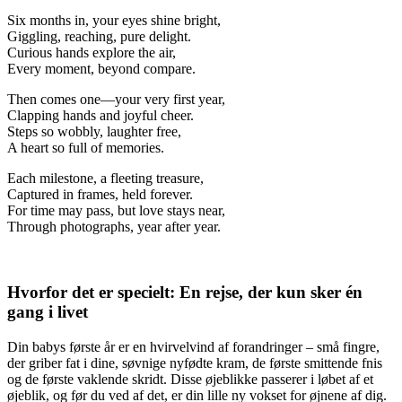
Six months in, your eyes shine bright,
Giggling, reaching, pure delight.
Curious hands explore the air,
Every moment, beyond compare.
Then comes one—your very first year,
Clapping hands and joyful cheer.
Steps so wobbly, laughter free,
A heart so full of memories.
Each milestone, a fleeting treasure,
Captured in frames, held forever.
For time may pass, but love stays near,
Through photographs, year after year.
Hvorfor det er specielt: En rejse, der kun sker én
gang i livet
Din babys første år er en hvirvelvind af forandringer – små fingre,
der griber fat i dine, søvnige nyfødte kram, de første smittende fnis
og de første vaklende skridt. Disse øjeblikke passerer i løbet af et
øjeblik, og før du ved af det, er din lille ny vokset for øjnene af dig.