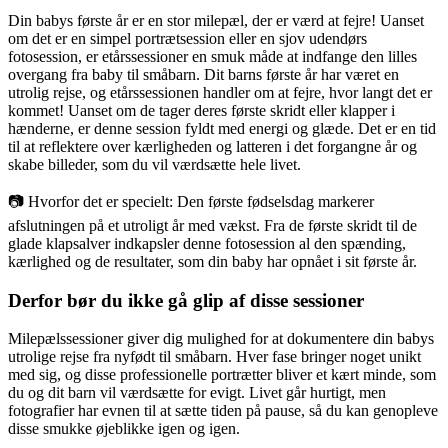
Din babys første år er en stor milepæl, der er værd at fejre! Uanset
om det er en simpel portrætsession eller en sjov udendørs
fotosession, er etårssessioner en smuk måde at indfange den lilles
overgang fra baby til småbarn. Dit barns første år har været en
utrolig rejse, og etårssessionen handler om at fejre, hvor langt det er
kommet! Uanset om de tager deres første skridt eller klapper i
hænderne, er denne session fyldt med energi og glæde. Det er en tid
til at reflektere over kærligheden og latteren i det forgangne år og
skabe billeder, som du vil værdsætte hele livet.
📷 Hvorfor det er specielt: Den første fødselsdag markerer
afslutningen på et utroligt år med vækst. Fra de første skridt til de
glade klapsalver indkapsler denne fotosession al den spænding,
kærlighed og de resultater, som din baby har opnået i sit første år.
Derfor bør du ikke gå glip af disse sessioner
Milepælssessioner giver dig mulighed for at dokumentere din babys
utrolige rejse fra nyfødt til småbarn. Hver fase bringer noget unikt
med sig, og disse professionelle portrætter bliver et kært minde, som
du og dit barn vil værdsætte for evigt. Livet går hurtigt, men
fotografier har evnen til at sætte tiden på pause, så du kan genopleve
disse smukke øjeblikke igen og igen.