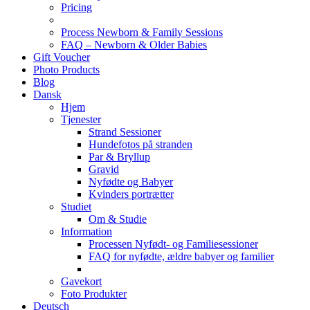
Pricing
Process Newborn & Family Sessions
FAQ – Newborn & Older Babies
Gift Voucher
Photo Products
Blog
Dansk
Hjem
Tjenester
Strand Sessioner
Hundefotos på stranden
Par & Bryllup
Gravid
Nyfødte og Babyer
Kvinders portrætter
Studiet
Om & Studie
Information
Processen Nyfødt- og Familiesessioner
FAQ for nyfødte, ældre babyer og familier
Gavekort
Foto Produkter
Deutsch