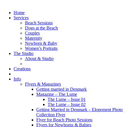
Home
Services
Beach Sessions
Dogs at the Beach
Couples
Maternity
Newborn & Baby
Women’s Portraits
The Studio
About & Studio
Creations
Info
Flyers & Magazines
Getting married in Denmark
Magazine – The Lume
The Lume – Issue 01
The Lume – Issue 02
Getting Married in Denmark – Elopement Photo
Collection Flyer
Flyer for Beach Photo Sessions
Flyers for Newborns & Babies