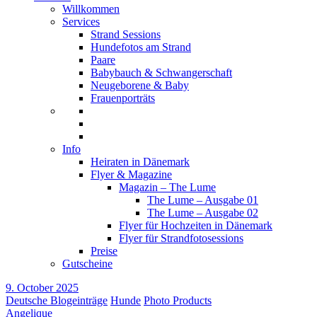
Willkommen
Services
Strand Sessions
Hundefotos am Strand
Paare
Babybauch & Schwangerschaft
Neugeborene & Baby
Frauenporträts
Info
Heiraten in Dänemark
Flyer & Magazine
Magazin – The Lume
The Lume – Ausgabe 01
The Lume – Ausgabe 02
Flyer für Hochzeiten in Dänemark
Flyer für Strandfotosessions
Preise
Gutscheine
9. October 2025
Deutsche Blogeinträge
Hunde
Photo Products
Angelique