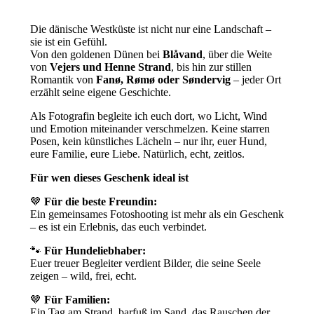
Die dänische Westküste ist nicht nur eine Landschaft –
sie ist ein Gefühl.
Von den goldenen Dünen bei
Blåvand
, über die Weite
von
Vejers und Henne Strand
, bis hin zur stillen
Romantik von
Fanø, Rømø oder Søndervig
– jeder Ort
erzählt seine eigene Geschichte.
Als Fotografin begleite ich euch dort, wo Licht, Wind
und Emotion miteinander verschmelzen. Keine starren
Posen, kein künstliches Lächeln – nur ihr, euer Hund,
eure Familie, eure Liebe. Natürlich, echt, zeitlos.
Für wen dieses Geschenk ideal ist
🤎
Für die beste Freundin:
Ein gemeinsames Fotoshooting ist mehr als ein Geschenk
– es ist ein Erlebnis, das euch verbindet.
🐾
Für Hundeliebhaber:
Euer treuer Begleiter verdient Bilder, die seine Seele
zeigen – wild, frei, echt.
🤎
Für Familien:
Ein Tag am Strand, barfuß im Sand, das Rauschen der