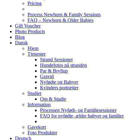
Pricing
Process Newborn & Family Sessions
FAQ – Newborn & Older Babies
Gift Voucher
Photo Products
Blog
Dansk
Hjem
Tjenester
Strand Sessioner
Hundefotos på stranden
Par & Bryllup
Gravid
Nyfødte og Babyer
Kvinders portrætter
Studiet
Om & Studie
Information
Processen Nyfødt- og Familiesessioner
FAQ for nyfødte, ældre babyer og familier
Gavekort
Foto Produkter
Deutsch