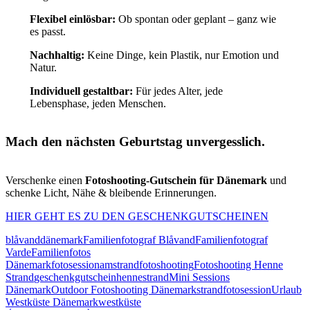
Flexibel einlösbar:
Ob spontan oder geplant – ganz wie
es passt.
Nachhaltig:
Keine Dinge, kein Plastik, nur Emotion und
Natur.
Individuell gestaltbar:
Für jedes Alter, jede
Lebensphase, jeden Menschen.
Mach den nächsten Geburtstag unvergesslich.
Verschenke einen
Fotoshooting-Gutschein für Dänemark
und
schenke Licht, Nähe & bleibende Erinnerungen.
HIER GEHT ES ZU DEN GESCHENKGUTSCHEINEN
blåvand
dänemark
Familienfotograf Blåvand
Familienfotograf
Varde
Familienfotos
Dänemark
fotosessionamstrand
fotoshooting
Fotoshooting Henne
Strand
geschenkgutschein
hennestrand
Mini Sessions
Dänemark
Outdoor Fotoshooting Dänemark
strandfotosession
Urlaub
Westküste Dänemark
westküste