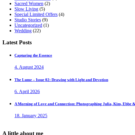
Sacred Women
(2)
Slow Living
(5)
Special Limited Offers
(4)
Studio Stories
(9)
Uncategorized
(1)
Wedding
(22)
Latest Posts
Capturing the Essence
4. August 2024
The Lume – Issue 02: Drawing with Light and Devotion
6. April 2026
A Morning of Love and Connection: Photographing Julia, Kim, Ebbe &
18. January 2025
A little about me