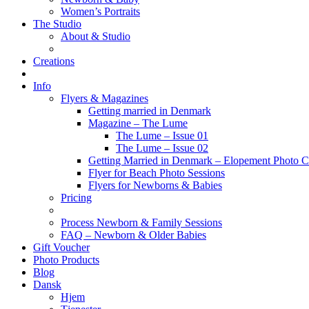
Women’s Portraits
The Studio
About & Studio
Creations
Info
Flyers & Magazines
Getting married in Denmark
Magazine – The Lume
The Lume – Issue 01
The Lume – Issue 02
Getting Married in Denmark – Elopement Photo Co
Flyer for Beach Photo Sessions
Flyers for Newborns & Babies
Pricing
Process Newborn & Family Sessions
FAQ – Newborn & Older Babies
Gift Voucher
Photo Products
Blog
Dansk
Hjem