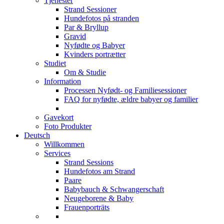
Tjenester
Strand Sessioner
Hundefotos på stranden
Par & Bryllup
Gravid
Nyfødte og Babyer
Kvinders portrætter
Studiet
Om & Studie
Information
Processen Nyfødt- og Familiesessioner
FAQ for nyfødte, ældre babyer og familier
Gavekort
Foto Produkter
Deutsch
Willkommen
Services
Strand Sessions
Hundefotos am Strand
Paare
Babybauch & Schwangerschaft
Neugeborene & Baby
Frauenporträts