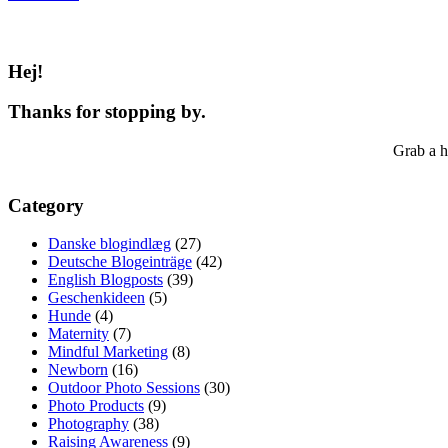
Hej!
Thanks for stopping by.
Grab a h
Category
Danske blogindlæg
(27)
Deutsche Blogeinträge
(42)
English Blogposts
(39)
Geschenkideen
(5)
Hunde
(4)
Maternity
(7)
Mindful Marketing
(8)
Newborn
(16)
Outdoor Photo Sessions
(30)
Photo Products
(9)
Photography
(38)
Raising Awareness
(9)