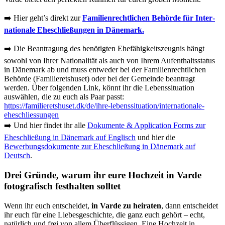
➡️ Hier geht’s direkt zur
Fa­mi­li­en­re­cht­li­chen Be­hörde für In­ter­
na­tio­na­le Ehe­s­chließun­gen
in Dänemark.
➡️ Die Beantragung des benötigten Ehefähigkeitszeugnis hängt
sowohl von Ihrer Nationalität als auch von Ihrem Aufenthaltsstatus
in Dänemark ab und muss entweder bei der Familienrechtlichen
Behörde (Familieretshuset) oder bei der Gemeinde beantragt
werden. Über folgenden Link, könnt ihr die Lebenssituation
auswählen, die zu euch als Paar passt:
https://familieretshuset.dk/de/ihre-lebenssituation/internationale-
eheschliessungen
➡️ Und hier findet ihr alle
Dokumente & Application Forms zur
Eheschließung in Dänemark auf Englisch
und hier die
Bewerbungsdokumente zur Eheschließung in Dänemark auf
Deutsch
.
Drei Gründe, warum ihr eure Hochzeit in Varde
fotografisch festhalten solltet
Wenn ihr euch entscheidet,
in Varde zu heiraten
, dann entscheidet
ihr euch für eine Liebesgeschichte, die ganz euch gehört – echt,
natürlich und frei von allem Überflüssigen. Eine Hochzeit in