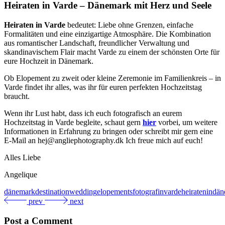
Heiraten in Varde – Dänemark mit Herz und Seele
Heiraten in Varde
bedeutet: Liebe ohne Grenzen, einfache
Formalitäten und eine einzigartige Atmosphäre. Die Kombination
aus romantischer Landschaft, freundlicher Verwaltung und
skandinavischem Flair macht Varde zu einem der schönsten Orte für
eure Hochzeit in Dänemark.
Ob Elopement zu zweit oder kleine Zeremonie im Familienkreis – in
Varde findet ihr alles, was ihr für euren perfekten Hochzeitstag
braucht.
Wenn ihr Lust habt, dass ich euch fotografisch an eurem
Hochzeitstag in Varde begleite, schaut gern
hier
vorbei, um weitere
Informationen in Erfahrung zu bringen oder schreibt mir gern eine
E-Mail an hej@angliephotography.dk Ich freue mich auf euch!
Alles Liebe
Angelique
dänemark
destinationwedding
elopements
fotografinvarde
heiratenindä
prev
next
Post a Comment