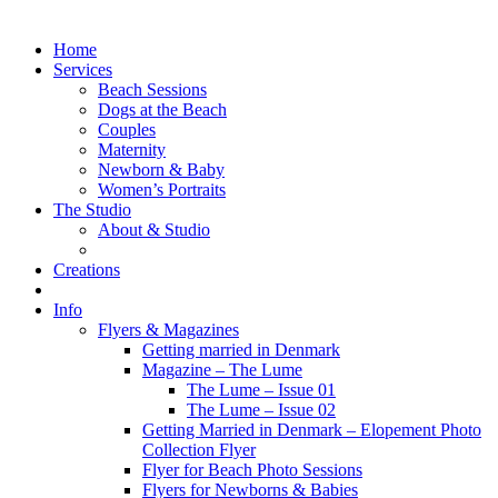
Home
Services
Beach Sessions
Dogs at the Beach
Couples
Maternity
Newborn & Baby
Women’s Portraits
The Studio
About & Studio
Creations
Info
Flyers & Magazines
Getting married in Denmark
Magazine – The Lume
The Lume – Issue 01
The Lume – Issue 02
Getting Married in Denmark – Elopement Photo
Collection Flyer
Flyer for Beach Photo Sessions
Flyers for Newborns & Babies