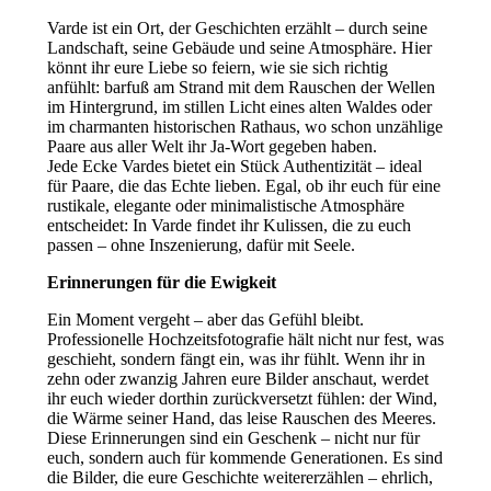
Varde ist ein Ort, der Geschichten erzählt – durch seine
Landschaft, seine Gebäude und seine Atmosphäre. Hier
könnt ihr eure Liebe so feiern, wie sie sich richtig
anfühlt: barfuß am Strand mit dem Rauschen der Wellen
im Hintergrund, im stillen Licht eines alten Waldes oder
im charmanten historischen Rathaus, wo schon unzählige
Paare aus aller Welt ihr Ja-Wort gegeben haben.
Jede Ecke Vardes bietet ein Stück Authentizität – ideal
für Paare, die das Echte lieben. Egal, ob ihr euch für eine
rustikale, elegante oder minimalistische Atmosphäre
entscheidet: In Varde findet ihr Kulissen, die zu euch
passen – ohne Inszenierung, dafür mit Seele.
Erinnerungen für die Ewigkeit
Ein Moment vergeht – aber das Gefühl bleibt.
Professionelle Hochzeitsfotografie hält nicht nur fest, was
geschieht, sondern fängt ein, was ihr fühlt. Wenn ihr in
zehn oder zwanzig Jahren eure Bilder anschaut, werdet
ihr euch wieder dorthin zurückversetzt fühlen: der Wind,
die Wärme seiner Hand, das leise Rauschen des Meeres.
Diese Erinnerungen sind ein Geschenk – nicht nur für
euch, sondern auch für kommende Generationen. Es sind
die Bilder, die eure Geschichte weitererzählen – ehrlich,