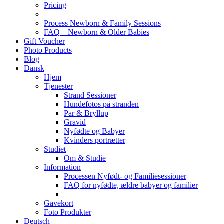
Pricing
Process Newborn & Family Sessions
FAQ – Newborn & Older Babies
Gift Voucher
Photo Products
Blog
Dansk
Hjem
Tjenester
Strand Sessioner
Hundefotos på stranden
Par & Bryllup
Gravid
Nyfødte og Babyer
Kvinders portrætter
Studiet
Om & Studie
Information
Processen Nyfødt- og Familiesessioner
FAQ for nyfødte, ældre babyer og familier
Gavekort
Foto Produkter
Deutsch