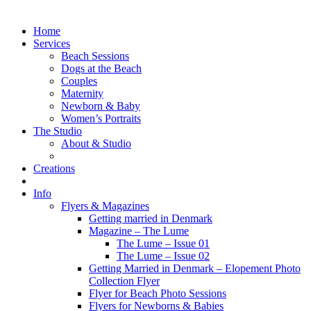
Home
Services
Beach Sessions
Dogs at the Beach
Couples
Maternity
Newborn & Baby
Women’s Portraits
The Studio
About & Studio
Creations
Info
Flyers & Magazines
Getting married in Denmark
Magazine – The Lume
The Lume – Issue 01
The Lume – Issue 02
Getting Married in Denmark – Elopement Photo
Collection Flyer
Flyer for Beach Photo Sessions
Flyers for Newborns & Babies