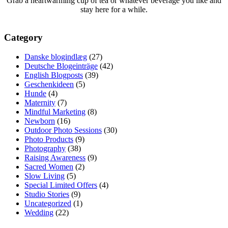
Grab a heartwarming cup of tea or whatever beverage you like and
stay here for a while.
Category
Danske blogindlæg
(27)
Deutsche Blogeinträge
(42)
English Blogposts
(39)
Geschenkideen
(5)
Hunde
(4)
Maternity
(7)
Mindful Marketing
(8)
Newborn
(16)
Outdoor Photo Sessions
(30)
Photo Products
(9)
Photography
(38)
Raising Awareness
(9)
Sacred Women
(2)
Slow Living
(5)
Special Limited Offers
(4)
Studio Stories
(9)
Uncategorized
(1)
Wedding
(22)