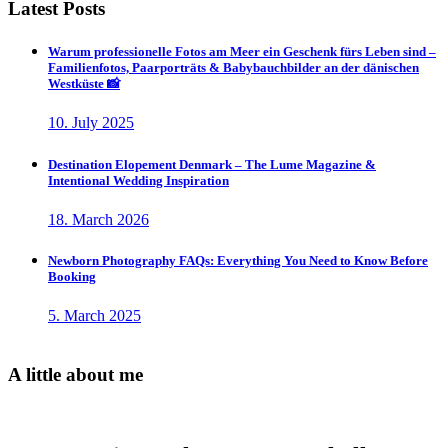
Latest Posts
Warum professionelle Fotos am Meer ein Geschenk fürs Leben sind –
Familienfotos, Paarporträts & Babybauchbilder an der dänischen
Westküste 📸
10. July 2025
Destination Elopement Denmark – The Lume Magazine &
Intentional Wedding Inspiration
18. March 2026
Newborn Photography FAQs: Everything You Need to Know Before
Booking
5. March 2025
A little about me