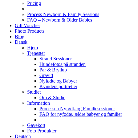
Pricing
Process Newborn & Family Sessions
FAQ – Newborn & Older Babies
Gift Voucher
Photo Products
Blog
Dansk
Hjem
Tjenester
Strand Sessioner
Hundefotos på stranden
Par & Bryllup
Gravid
Nyfødte og Babyer
Kvinders portrætter
Studiet
Om & Studie
Information
Processen Nyfødt- og Familiesessioner
FAQ for nyfødte, ældre babyer og familier
Gavekort
Foto Produkter
Deutsch