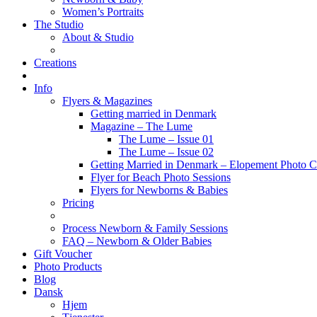
Women’s Portraits
The Studio
About & Studio
Creations
Info
Flyers & Magazines
Getting married in Denmark
Magazine – The Lume
The Lume – Issue 01
The Lume – Issue 02
Getting Married in Denmark – Elopement Photo Co
Flyer for Beach Photo Sessions
Flyers for Newborns & Babies
Pricing
Process Newborn & Family Sessions
FAQ – Newborn & Older Babies
Gift Voucher
Photo Products
Blog
Dansk
Hjem