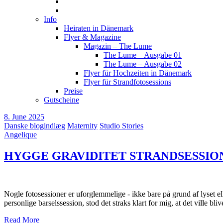
Info
Heiraten in Dänemark
Flyer & Magazine
Magazin – The Lume
The Lume – Ausgabe 01
The Lume – Ausgabe 02
Flyer für Hochzeiten in Dänemark
Flyer für Strandfotosessions
Preise
Gutscheine
8. June 2025
Danske blogindlæg
Maternity
Studio Stories
Angelique
HYGGE GRAVIDITET STRANDSESSIO
Nogle fotosessioner er uforglemmelige - ikke bare på grund af lyset e
personlige barselssession, stod det straks klart for mig, at det ville b
Read More