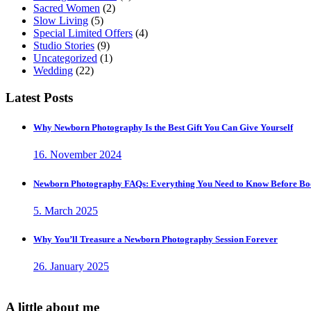
Sacred Women
(2)
Slow Living
(5)
Special Limited Offers
(4)
Studio Stories
(9)
Uncategorized
(1)
Wedding
(22)
Latest Posts
Why Newborn Photography Is the Best Gift You Can Give Yourself
16. November 2024
Newborn Photography FAQs: Everything You Need to Know Before Bo
5. March 2025
Why You’ll Treasure a Newborn Photography Session Forever
26. January 2025
A little about me