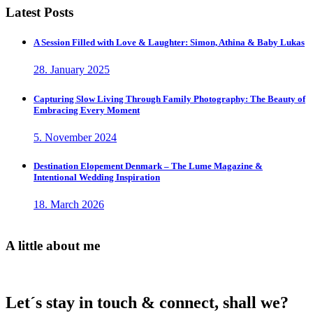
Latest Posts
A Session Filled with Love & Laughter: Simon, Athina & Baby Lukas
28. January 2025
Capturing Slow Living Through Family Photography: The Beauty of
Embracing Every Moment
5. November 2024
Destination Elopement Denmark – The Lume Magazine &
Intentional Wedding Inspiration
18. March 2026
A little about me
Let´s stay in touch & connect, shall we?