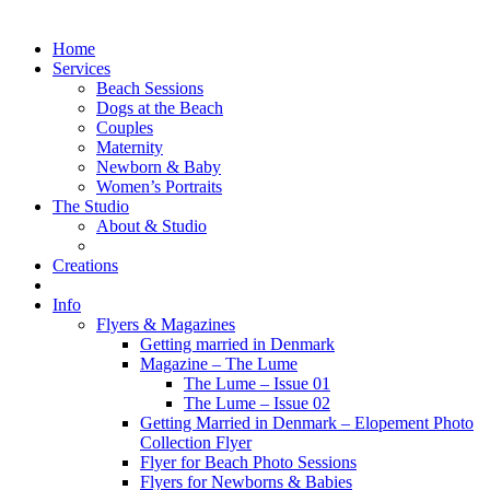
Home
Services
Beach Sessions
Dogs at the Beach
Couples
Maternity
Newborn & Baby
Women’s Portraits
The Studio
About & Studio
Creations
Info
Flyers & Magazines
Getting married in Denmark
Magazine – The Lume
The Lume – Issue 01
The Lume – Issue 02
Getting Married in Denmark – Elopement Photo
Collection Flyer
Flyer for Beach Photo Sessions
Flyers for Newborns & Babies