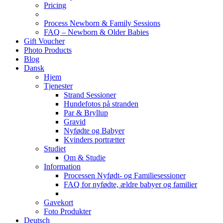
Pricing
Process Newborn & Family Sessions
FAQ – Newborn & Older Babies
Gift Voucher
Photo Products
Blog
Dansk
Hjem
Tjenester
Strand Sessioner
Hundefotos på stranden
Par & Bryllup
Gravid
Nyfødte og Babyer
Kvinders portrætter
Studiet
Om & Studie
Information
Processen Nyfødt- og Familiesessioner
FAQ for nyfødte, ældre babyer og familier
Gavekort
Foto Produkter
Deutsch