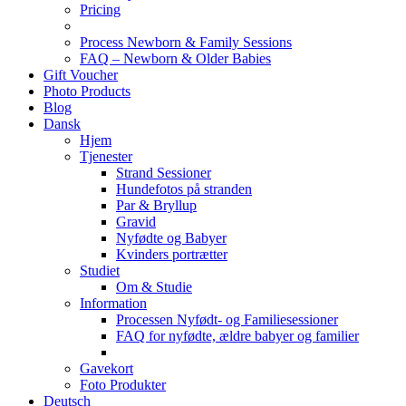
Pricing
Process Newborn & Family Sessions
FAQ – Newborn & Older Babies
Gift Voucher
Photo Products
Blog
Dansk
Hjem
Tjenester
Strand Sessioner
Hundefotos på stranden
Par & Bryllup
Gravid
Nyfødte og Babyer
Kvinders portrætter
Studiet
Om & Studie
Information
Processen Nyfødt- og Familiesessioner
FAQ for nyfødte, ældre babyer og familier
Gavekort
Foto Produkter
Deutsch