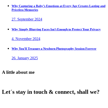
Why Capturing a Baby’s Emotions at Every Age Creates Lasting and
Priceless Memories
27. September 2024
Why Simply Blurring Faces Isn’t Enough to Protect Your Privacy
4. November 2024
Why You’ll Treasure a Newborn Photography Session Forever
26. January 2025
A little about me
Let´s stay in touch & connect, shall we?